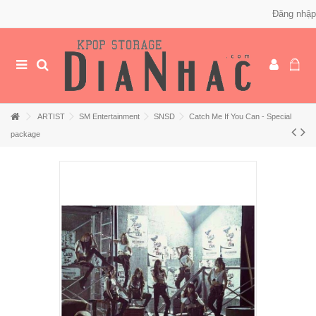
Đăng nhập
ARTIST
SM Entertainment
SNSD
Catch Me If You Can - Special
package