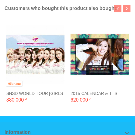
Customers who bought this product also bought:
Hết hàng
SNSD WORLD TOUR [GIRLS
2015 CALENDAR & TTS
& PEACE IN SEOUL]
PHOTOBOOK "VIVID
880 000 ₫
620 000 ₫
TELEPATHY"
Information