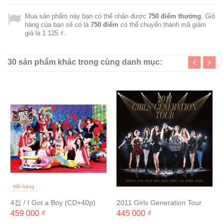
Mua sản phẩm này bạn có thể nhận được
750
điểm thưởng
. Giỏ
hàng của bạn sẽ có là
750
điểm
có thể chuyển thành mã giảm
giá là
1 125 ₫
.
30 sản phẩm khác trong cùng danh mục:
Hết hàng
4집 / I Got a Boy (CD+40p)
2011 Girls Generation Tour
(2CD+60P 화보집) [포스터+지
459 000 ₫
445 000 ₫
관통 무료증정]