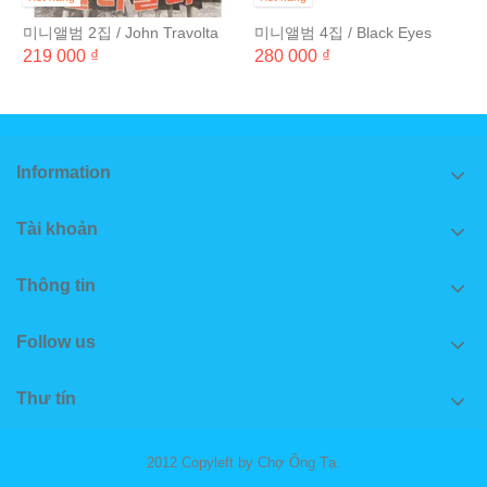
미니앨범 2집 / John Travolta
미니앨범 4집 / Black Eyes
Wanna Be
219 000 ₫
280 000 ₫
Information
Tài khoản
Thông tin
Follow us
Thư tín
2012 Copyleft by Chợ Ông Tạ.