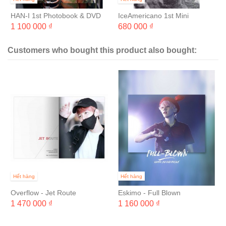
HAN-I 1st Photobook & DVD
IceAmericano 1st Mini
"L'amour"
Photobook & DVD 'JUDE
1 100 000 ₫
680 000 ₫
REMEMBER WELL'
Customers who bought this product also bought:
Hết hàng
Hết hàng
Overflow - Jet Route
Eskimo - Full Blown
1 470 000 ₫
1 160 000 ₫