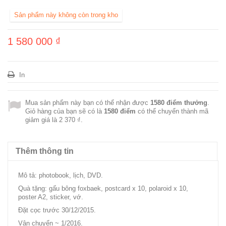
Sản phẩm này không còn trong kho
1 580 000 ₫
In
Mua sản phẩm này bạn có thể nhận được
1580
điểm thưởng
.
Giỏ hàng của bạn sẽ có là
1580
điểm
có thể chuyển thành mã
giảm giá là
2 370 ₫
.
Thêm thông tin
Mô tả: photobook, lịch, DVD.
Quà tặng: gấu bông foxbaek, postcard x 10, polaroid x 10,
poster A2, sticker, vớ.
Đặt cọc trước 30/12/2015.
Vận chuyển ~ 1/2016.