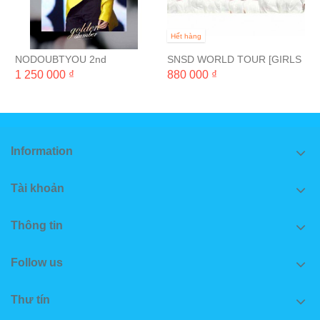
Hết hàng
NODOUBTYOU 2nd
SNSD WORLD TOUR [GIRLS
Photobook 'GOLDEN
& PEACE IN SEOUL]
1 250 000 ₫
880 000 ₫
SLUMBER'
Information
Tài khoản
Thông tin
Follow us
Thư tín