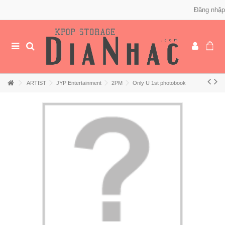
Đăng nhập
ARTIST
JYP Entertainment
2PM
Only U 1st photobook