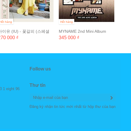
Hết hàng
Hết hàng
아이유 (IU) - 꽃갈피 (스페셜
MYNAME 2nd Mini Album
리메이크 미니앨범)
270 000 ₫
345 000 ₫
Follow us
Thư tín
3 1 eight 96
Đăng ký nhận tin tức mới nhất từ hộp thư của bạn