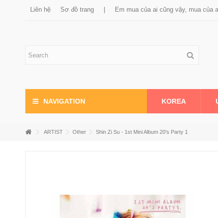
Liên hệ
Sơ đồ trang
|
Em mua của ai cũng vậy, mua của 
KOREA
NAVIGATION
ARTIST
Other
Shin Zi Su - 1st Mini Album 20's Party 1