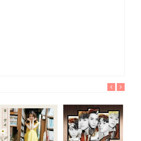
Hết hà
CROSS
나하고
390 0