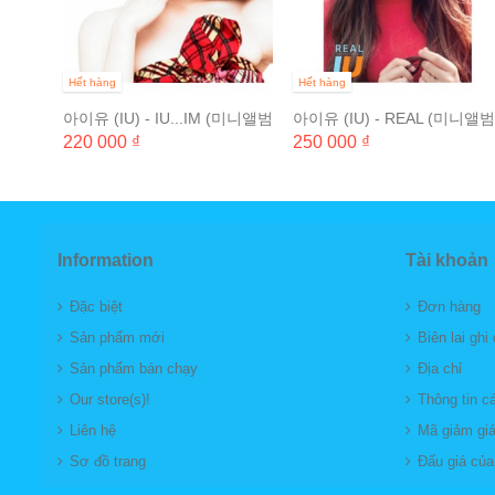
Hết hàng
Hết hàng
아이유 (IU) - IU...IM (미니앨범
아이유 (IU) - REAL (미니앨범
2집)
3집)
220 000 ₫
250 000 ₫
Information
Tài khoản
Đặc biệt
Đơn hàng
Sản phẩm mới
Biên lai ghi
Sản phẩm bán chạy
Địa chỉ
Our store(s)!
Thông tin c
Liên hệ
Mã giảm gi
Sơ đồ trang
Đấu giá của 