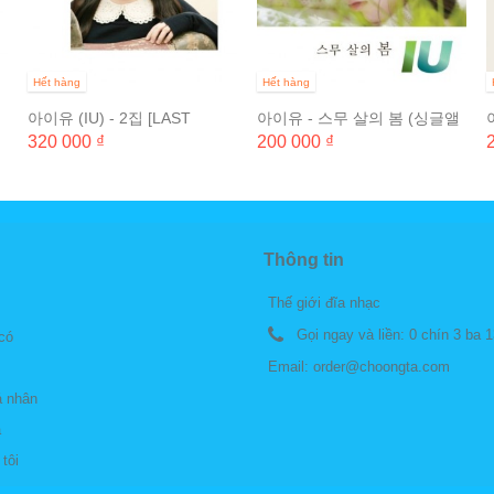
Hết hàng
Hết hàng
아이유 (IU) - 2집 [LAST
아이유 - 스무 살의 봄 (싱글앨
FANTASY] (일반반)
범)
320 000 ₫
200 000 ₫
Thông tin
Thế giới đĩa nhạc
Gọi ngay và liền:
0 chín 3 ba 1
 có
Email:
order@choongta.com
á nhân
á
tôi