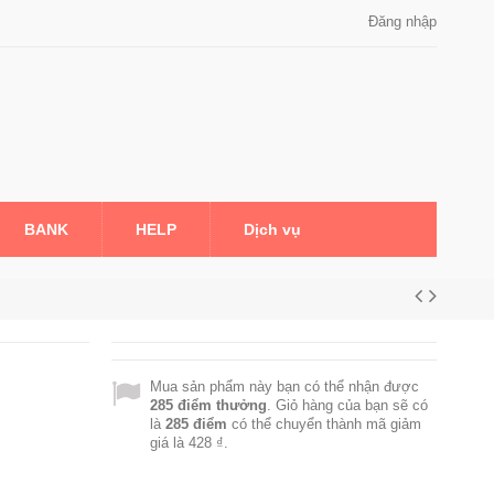
Đăng nhập
BANK
HELP
Dịch vụ
Mua sản phẩm này bạn có thể nhận được
285
điểm thưởng
. Giỏ hàng của bạn sẽ có
là
285
điểm
có thể chuyển thành mã giảm
giá là
428 ₫
.