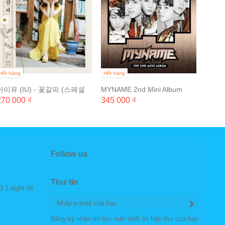
CROSS
나하고
390 0
Hết hàng
Hết hàng
아이유 (IU) - 꽃갈피 (스페셜
MYNAME 2nd Mini Album
리메이크 미니앨범)
270 000 ₫
345 000 ₫
Follow us
Thư tín
3 1 eight 96
Đăng ký nhận tin tức mới nhất từ hộp thư của bạn