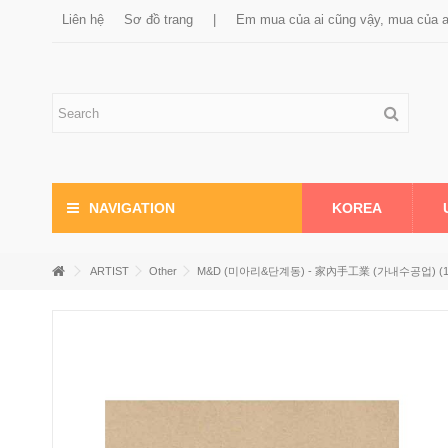
Liên hệ
Sơ đồ trang
|
Em mua của ai cũng vậy, mua của 
KOREA
NAVIGATION
ARTIST
Other
M&D (미아리&단계동) - 家內手工業 (가내수공업) (