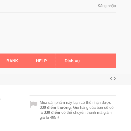
Đăng nhập
BANK
HELP
Dịch vụ
수
Mua sản phẩm này bạn có thể nhận được
330
điểm thưởng
. Giỏ hàng của bạn sẽ có
là
330
điểm
có thể chuyển thành mã giảm
giá là
495 ₫
.