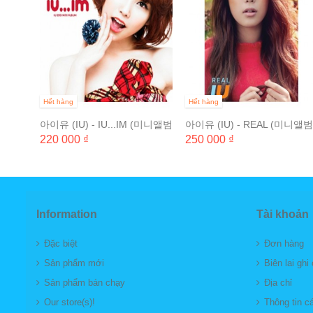
Hết hàng
Hết hàng
아이유 (IU) - IU...IM (미니앨범
아이유 (IU) - REAL (미니앨범
2집)
3집)
220 000 ₫
250 000 ₫
Information
Tài khoản
Đặc biệt
Đơn hàng
Sản phẩm mới
Biên lai ghi
Sản phẩm bán chạy
Địa chỉ
Our store(s)!
Thông tin c