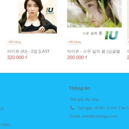
Hết hàng
Hết hàng
아이유 (IU) - 2집 [LAST
아이유 - 스무 살의 봄 (싱글앨
FANTASY] (일반반)
범)
320 000 ₫
200 000 ₫
Thông tin
Thế giới đĩa nhạc
Gọi ngay và liền:
0 chín 3 ba 1
 có
Email:
order@choongta.com
á nhân