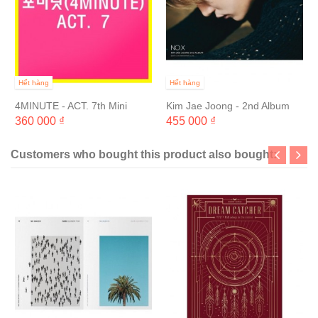
Hết hàng
Hết hàng
4MINUTE - ACT. 7th Mini
Kim Jae Joong - 2nd Album
Album
NO.X
360 000 ₫
455 000 ₫
Customers who bought this product also bought: