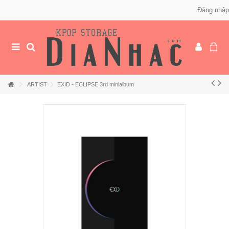
Đăng nhập
ARTIST
EXID - ECLIPSE 3rd minialbum