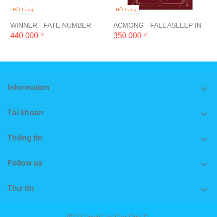
Hết hàng
Hết hàng
WINNER - FATE NUMBER
ACMONG - FALL ASLEEP IN
FOR
THE MIRROR
440 000 ₫
350 000 ₫
Information
Tài khoản
Thông tin
Follow us
Thư tín
2012 Copyleft by Chợ Ông Tạ.