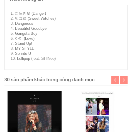
1. 피노키오 (Danger)
2. 빙그르 (Sweet Witches)
3. Dangerous
4. Beautiful Goodbye
5. Gangsta Boy
6. 아이 (Love)
7. Stand Up!
8. MY STYLE
9. So into U
10. Lollipop (feat. SHINee)
30 sản phẩm khác trong cùng danh mục: