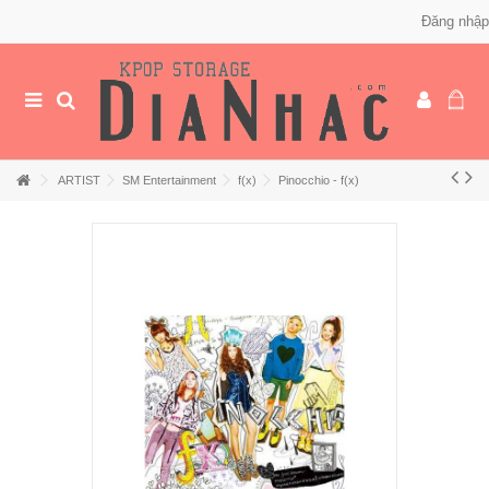
Đăng nhập
ARTIST
SM Entertainment
f(x)
Pinocchio - f(x)