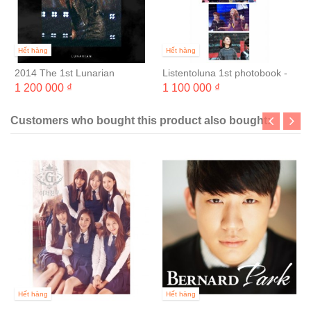
Hết hàng
Hết hàng
2014 The 1st Lunarian
Listentoluna 1st photobook -
photobook
Heavenly Days
1 200 000 ₫
1 100 000 ₫
Customers who bought this product also bought:
Hết hàng
Hết hàng