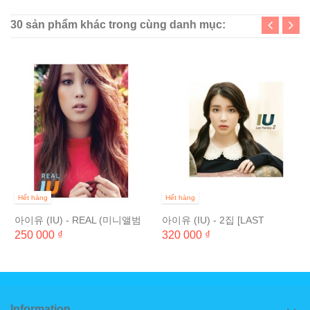
30 sản phẩm khác trong cùng danh mục:
Hết hàng
Hết hàng
아이유 (IU) - REAL (미니앨범
아이유 (IU) - 2집 [LAST
3집)
FANTASY] (일반반)
250 000 ₫
320 000 ₫
Information