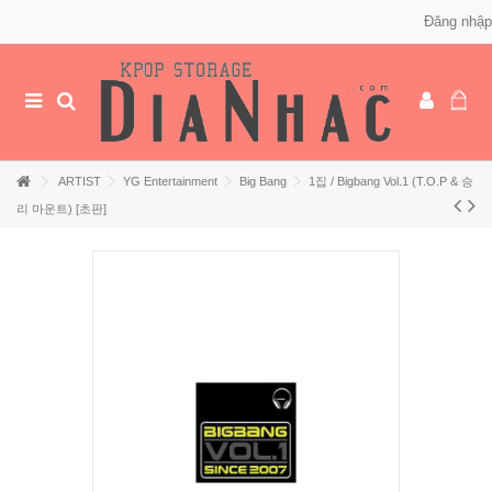
Đăng nhập
ARTIST
YG Entertainment
Big Bang
1집 / Bigbang Vol.1 (T.O.P & 승
리 마운트) [초판]