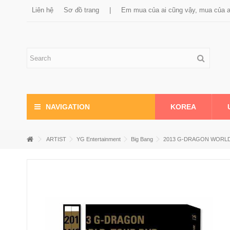
Liên hệ
Sơ đồ trang
|
Em mua của ai cũng vậy, mua của 
KOREA
NAVIGATION
ARTIST
YG Entertainment
Big Bang
2013 G-DRAGON WORLD 