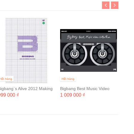
Hết hà
빅뱅 20
Conce
1 009
in SE
Hết hàng
Hết hàng
igbang`s Alive 2012 Making
Bigbang Best Music Video
Collection (리패키지)
Collection 2006~2012
999 000 ₫
1 009 000 ₫
[3DVD+포토북...
(2DVD+부클릿)...