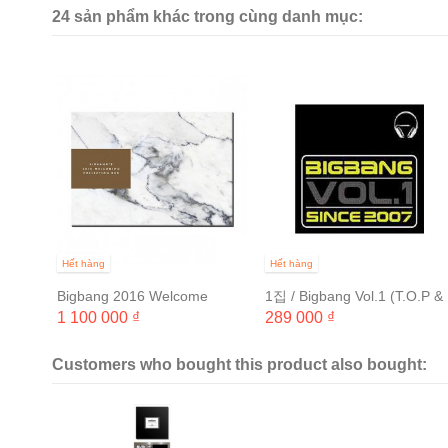
24 sản phẩm khác trong cùng danh mục:
 FULL
Hết hàng
Hết hàng
Bigbang 2016 Welcome
1집 / Bigbang Vol.1 (T.O.P &
collection DVD
승리 마운트) [초판]
1 100 000 ₫
289 000 ₫
Customers who bought this product also bought: