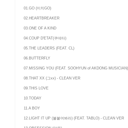
01.GO (미치GO)
02.HEARTBREAKER
03.ONE OF A KIND
04.COUP D'ETAT(쿠데타)
05.THE LEADERS (FEAT. CL)
06.BUTTERFLY
07.MISSING YOU (FEAT. SOOHYUN of AKDONG MUSICIAN)
08.THAT XX (그xx) - CLEAN VER
09.THIS LOVE
10.TODAY
11.A BOY
12.LIGHT IT UP (불붙여봐라) (FEAT. TABLO) - CLEAN VER