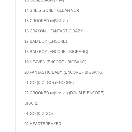
13.OBSESSION (악몽)
14.SHE’S GONE - CLEAN VER
15.CROOKED (삐딱하게)
16.CRAYON + FANTASTIC BABY
17.BAD BOY (ENCORE)
18.BAD BOY (ENCORE - BIGBANG)
19.HEAVEN (ENCORE - BIGBANG)
20.FANTASTIC BABY (ENCORE - BIGBANG)
21.GO (미치 GO) (ENCORE)
22.CROOKED (삐딱하게) (DOUBLE ENCORE)
DISC 2.
01.GO (미치GO)
02.HEARTBREAKER