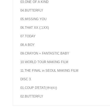
03.ONE OF A KIND
04.BUTTERFLY
05.MISSING YOU
06.THAT XX (그XX)
07.TODAY
08.A BOY
09.CRAYON + FANTASTIC BABY
10.WORLD TOUR MAKING FILM
11.THE FINAL in SEOUL MAKING FILM
DISC 3.
01.COUP D'ETAT(쿠데타)
02.BUTTERFLY